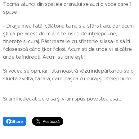
Tocmai atunci, din spatele craniului se auzi o voce care îi
spuse:
- Draga mea fată, călătoria ta nu s-a sfârșit aici, dar acum
ști că pe acest drum ai a te însoți de înțelepciune,
tinerețe și curaj. Păstreaza-le cu sfințenie și lasă-le să îți
folosească când ți-or folosi. Acum ști de unde vii și către
unde te îndrepți. Acum, ști cine ești!
Și vocea se opri, iar fata noastră văzu îndepărtându-se o
siluetă zveltă, tânără, care pășea cu curaj și înțelepciune ...
Și am încălecat pe-o șa și v-am spus povestea așa ...
Share