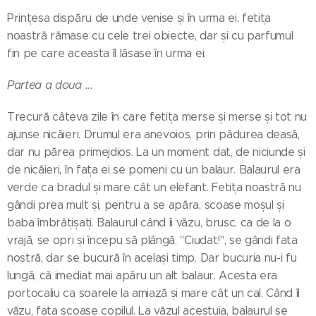
Prințesa dispăru de unde venise și în urma ei, fetița
noastră rămase cu cele trei obiecte, dar și cu parfumul
fin pe care aceasta îl lăsase în urma ei.
Partea a doua ...
Trecură câteva zile în care fetița merse și merse și tot nu
ajunse nicăieri. Drumul era anevoios, prin pădurea deasă,
dar nu părea primejdios. La un moment dat, de niciunde și
de nicăieri, în fața ei se pomeni cu un balaur. Balaurul era
verde ca bradul și mare cât un elefant. Fetița noastră nu
gândi prea mult și, pentru a se apăra, scoase moșul și
baba îmbrățișați. Balaurul când îi văzu, brusc, ca de la o
vrajă, se opri și începu să plângă. "Ciudat!", se gândi fata
nostră, dar se bucură în același timp. Dar bucuria nu-i fu
lungă, că imediat mai apăru un alt balaur. Acesta era
portocaliu ca soarele la amiază și mare cât un cal. Când îl
văzu, fata scoase copilul. La văzul acestuia, balaurul se