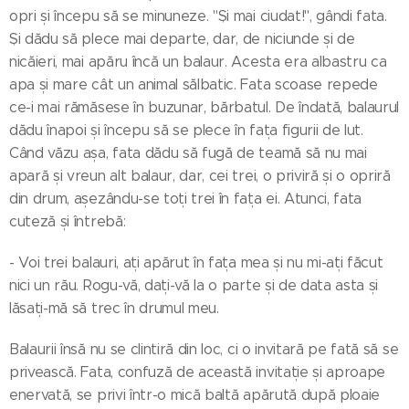
opri și începu să se minuneze. "Și mai ciudat!", gândi fata.
Și dădu să plece mai departe, dar, de niciunde și de
nicăieri, mai apăru încă un balaur. Acesta era albastru ca
apa și mare cât un animal sălbatic. Fata scoase repede
ce-i mai rămăsese în buzunar, bărbatul. De îndată, balaurul
dădu înapoi și începu să se plece în fața figurii de lut.
Când văzu așa, fata dădu să fugă de teamă să nu mai
apară și vreun alt balaur, dar, cei trei, o priviră și o opriră
din drum, așezându-se toți trei în fața ei. Atunci, fata
cuteză și întrebă:
- Voi trei balauri, ați apărut în fața mea și nu mi-ați făcut
nici un rău. Rogu-vă, dați-vă la o parte și de data asta și
lăsați-mă să trec în drumul meu.
Balaurii însă nu se clintiră din loc, ci o invitară pe fată să se
privească. Fata, confuză de această invitație și aproape
enervată, se privi într-o mică baltă apărută după ploaie