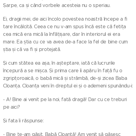
Șarpe, ca și când vorbele acesteia nu o speriau.
Ei, dragii mei, de aici încolo povestea noastră începe a fi
tare încâlcită. Ceea ce nu v-am spus încă este că fetița
cea mică era mică la înfățișare, dar în interiorul ei era
mare. Ea știa cu ce va avea de-a face la fel de bine cum
știa și că va fi și protejată.
Și cum stătea ea așa, în așteptare, iată că lucrurile
începură a se mișca. Și prima care îi apăru în față fu o
zgripțoroaică, o babă mică și strâmbă, de-și zicea Baba
Cloanța. Cloanța veni în dreptul ei și o ademeni spunându-i:
- A! Bine ai venit pe la noi, fată dragă! Dar cu ce treburi
pe aici?
Și fata îi răspunse:
- Bine te-am găsit, Babă Cloanță! Am venit să găsesc