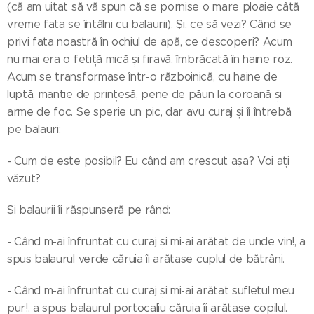
(că am uitat să vă spun că se pornise o mare ploaie câtă
vreme fata se întâlni cu balaurii). Și, ce să vezi? Când se
privi fata noastră în ochiul de apă, ce descoperi? Acum
nu mai era o fetiță mică și firavă, îmbrăcată în haine roz.
Acum se transformase într-o războinică, cu haine de
luptă, mantie de prințesă, pene de păun la coroană și
arme de foc. Se sperie un pic, dar avu curaj și îi întrebă
pe balauri:
- Cum de este posibil? Eu când am crescut așa? Voi ați
văzut?
Și balaurii îi răspunseră pe rând:
- Când m-ai înfruntat cu curaj și mi-ai arătat de unde vin!, a
spus balaurul verde căruia îi arătase cuplul de bătrâni.
- Când m-ai înfruntat cu curaj și mi-ai arătat sufletul meu
pur!, a spus balaurul portocaliu căruia îi arătase copilul.