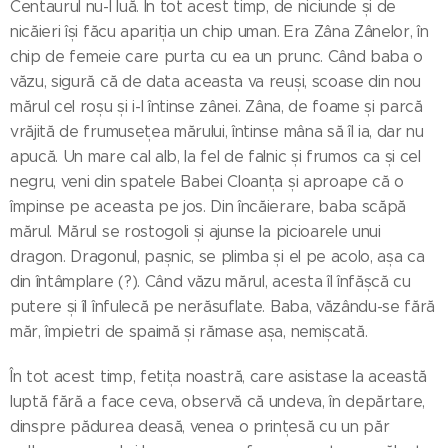
Centaurul nu-l luă. În tot acest timp, de niciunde și de
nicăieri își făcu apariția un chip uman. Era Zâna Zânelor, în
chip de femeie care purta cu ea un prunc. Când baba o
văzu, sigură că de data aceasta va reuși, scoase din nou
mărul cel roșu și i-l întinse zânei. Zâna, de foame și parcă
vrăjită de frumusețea mărului, întinse mâna să îl ia, dar nu
apucă. Un mare cal alb, la fel de falnic și frumos ca și cel
negru, veni din spatele Babei Cloanța și aproape că o
împinse pe aceasta pe jos. Din încăierare, baba scăpă
mărul. Mărul se rostogoli și ajunse la picioarele unui
dragon. Dragonul, pașnic, se plimba și el pe acolo, așa ca
din întâmplare (?). Când văzu mărul, acesta îl înfășcă cu
putere și îl înfulecă pe nerăsuflate. Baba, văzându-se fără
măr, împietri de spaimă și rămase așa, nemișcată.
În tot acest timp, fetița noastră, care asistase la această
luptă fără a face ceva, observă că undeva, în depărtare,
dinspre pădurea deasă, venea o prințesă cu un păr