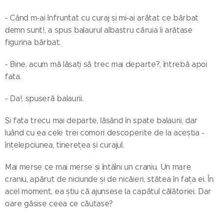
- Când m-ai înfruntat cu curaj și mi-ai arătat ce bărbat
demn sunt!, a spus balaurul albastru căruia îi arătase
figurina bărbat.
- Bine, acum mă lăsați să trec mai departe?, întrebă apoi
fata.
- Da!, spuseră balaurii.
Și fata trecu mai departe, lăsând în spate balaurii, dar
luând cu ea cele trei comori descoperite de la aceștia -
înțelepciunea, tinerețea și curajul.
Mai merse ce mai merse și întâlni un craniu. Un mare
craniu, apărut de niciunde și de nicăieri, stătea în fața ei. În
acel moment, ea știu că ajunsese la capătul călătoriei. Dar
oare găsise ceea ce căutase?