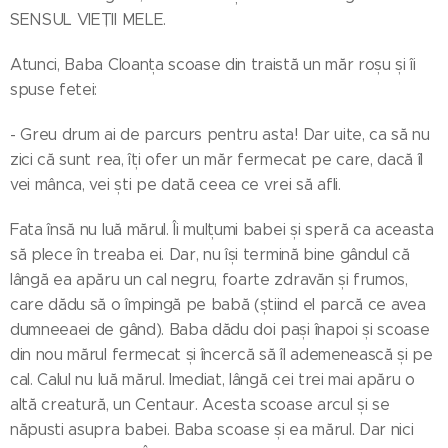
SENSUL VIEȚII MELE.
Atunci, Baba Cloanța scoase din traistă un măr roșu și îi
spuse fetei:
- Greu drum ai de parcurs pentru asta! Dar uite, ca să nu
zici că sunt rea, îți ofer un măr fermecat pe care, dacă îl
vei mânca, vei ști pe dată ceea ce vrei să afli.
Fata însă nu luă mărul. Îi mulțumi babei și speră ca aceasta
să plece în treaba ei. Dar, nu își termină bine gândul că
lângă ea apăru un cal negru, foarte zdravăn și frumos,
care dădu să o împingă pe babă (știind el parcă ce avea
dumneeaei de gând). Baba dădu doi pași înapoi și scoase
din nou mărul fermecat și încercă să îl ademenească și pe
cal. Calul nu luă mărul. Imediat, lângă cei trei mai apăru o
altă creatură, un Centaur. Acesta scoase arcul și se
năpusti asupra babei. Baba scoase și ea mărul. Dar nici