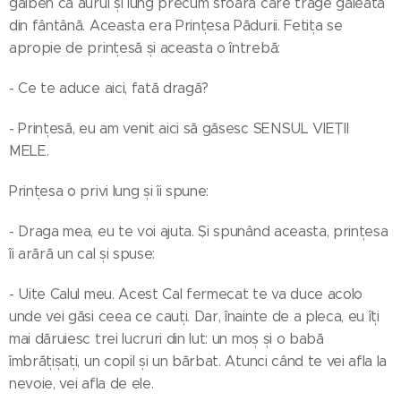
galben ca aurul și lung precum sfoara care trage găleata
din fântână. Aceasta era Prințesa Pădurii. Fetița se
apropie de prințesă și aceasta o întrebă:
- Ce te aduce aici, fată dragă?
- Prințesă, eu am venit aici să găsesc SENSUL VIEȚII
MELE.
Prințesa o privi lung și îi spune:
- Draga mea, eu te voi ajuta. Și spunând aceasta, prințesa
îi arără un cal și spuse:
- Uite Calul meu. Acest Cal fermecat te va duce acolo
unde vei găsi ceea ce cauți. Dar, înainte de a pleca, eu îți
mai dăruiesc trei lucruri din lut: un moș și o babă
îmbrățișați, un copil și un bărbat. Atunci când te vei afla la
nevoie, vei afla de ele.