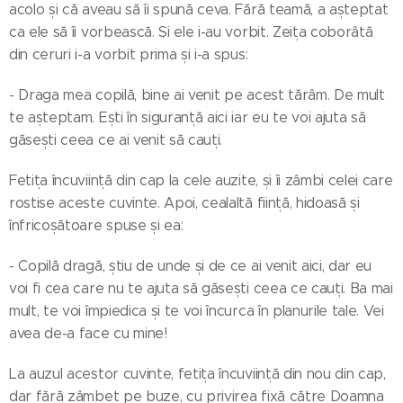
acolo și că aveau să îi spună ceva. Fără teamă, a așteptat
ca ele să îi vorbească. Și ele i-au vorbit. Zeița coborâtă
din ceruri i-a vorbit prima și i-a spus:
- Draga mea copilă, bine ai venit pe acest tărâm. De mult
te așteptam. Ești în siguranță aici iar eu te voi ajuta să
găsești ceea ce ai venit să cauți.
Fetița încuviință din cap la cele auzite, și îi zâmbi celei care
rostise aceste cuvinte. Apoi, cealaltă ființă, hidoasă și
înfricoșătoare spuse și ea:
- Copilă dragă, știu de unde și de ce ai venit aici, dar eu
voi fi cea care nu te ajuta să găsești ceea ce cauți. Ba mai
mult, te voi împiedica și te voi încurca în planurile tale. Vei
avea de-a face cu mine!
La auzul acestor cuvinte, fetița încuviință din nou din cap,
dar fără zâmbet pe buze, cu privirea fixă către Doamna