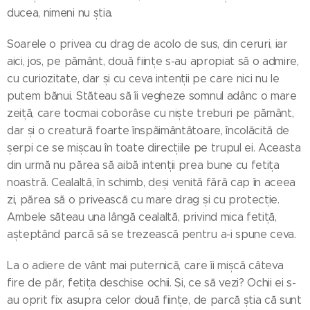
ducea, nimeni nu știa.
Soarele o privea cu drag de acolo de sus, din ceruri, iar
aici, jos, pe pământ, două ființe s-au apropiat să o admire,
cu curiozitate, dar și cu ceva intenții pe care nici nu le
putem bănui. Stăteau să îi vegheze somnul adânc o mare
zeiță, care tocmai coborâse cu niște treburi pe pământ,
dar și o creatură foarte înspăimântâtoare, încolăcită de
șerpi ce se mișcau în toate direcțiile pe trupul ei. Aceasta
din urmă nu părea să aibă intenții prea bune cu fetița
noastră. Cealaltă, în schimb, deși venită fără cap în aceea
zi, părea să o privească cu mare drag și cu protecție.
Ambele săteau una lângă cealaltă, privind mica fetiță,
așteptând parcă să se trezească pentru a-i spune ceva.
La o adiere de vânt mai puternică, care îi mișcă câteva
fire de păr, fetița deschise ochii. Și, ce să vezi? Ochii ei s-
au oprit fix asupra celor două ființe, de parcă știa că sunt