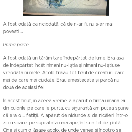
A fost odată ca niciodată, că de n-ar fi, nu s-ar mai
povesti ...
Prima parte ...
A fost odată un tărâm tare îndepărtat de lume. Era așa
de îndepărtat încât nimeni nu-l știa și nimeni nu-i știuse
vreodată numele. Acolo trăiau tot felul de creaturi, care
mai de care mai ciudate. Erau amestecate și parcă nu
două de același fel.
În acest ținut, în aceea vreme, a apărut o ființă umană. Și
din culorile pe care le purta, cu siguranță am putea spune
că era o ... fetiță. A apărut de niciunde și de nicăieri, într-o
zi cu soare, pe suprafața unei ape, într-un fel de plută.
Cine și cum o lăsase acolo, de unde venea și încotro se